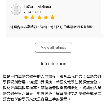
在學習過程中，我對「語言習得理論」特別感興趣，特別是
LoCarol Melissa
如何應用第二語言習得的理論來幫助不同背景的學習者更有
2024-07-01
效地掌握華語。此外，課程中也提到了許多教學實例，例如
如何設計符合學習者需求的課程、如何在課堂中運用互動式
教學，以及如何運用科技輔助華語教學，這些都為未來的實
课程内容非常精彩、详细、对刚入职的华语老师很有帮助！
踐提供了寶貴的參考。

此外，透過這門課程，我更加理解了華語教師在國際化環境
中的角色。華語作為全球使用者不斷增加的語言，教師不僅
View all ratings
需要具備專業知識，還要具備文化敏感度，才能真正幫助學
習者在不同語境中靈活運用華語。

Introduction
整體而言，這門課程讓我對華語教學產生了更濃厚的興趣，
也讓我對未來可能參與的華語教學工作充滿期待。無論是教
材設計、課程規劃，還是實際教學技巧的提升，我都感受到
這是一門華語文教學的入門課程，影片單元包含：華語文教
自己有了更扎實的基礎，並希望未來能夠將所學應用到實際
學概況與發展、漢語知識概說、華語文教學法與課堂實務、
教學當中，幫助更多華語學習者跨越語言障礙，體驗華語的
教材評鑑與教案編寫、華語語音教學實務概述、資訊融入華
魅力。
語文教學等六單元，對有興趣了解華語作為外語教學或第二
語言教學的學員來說是容易上手的課程。