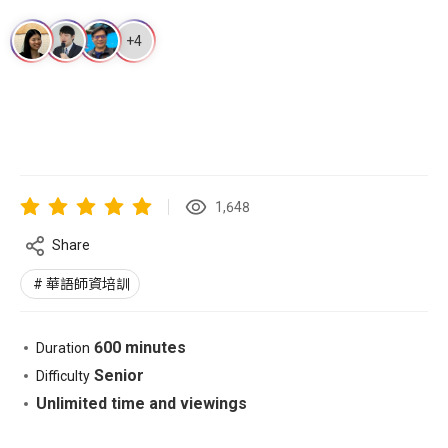
+4
1,648
Share
華語師資培訓
600 minutes
Duration
Senior
Difficulty
Unlimited time and viewings