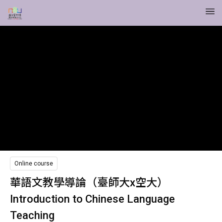
Online course
華語文教學導論（臺師大x空大）
Introduction to Chinese Language
Teaching