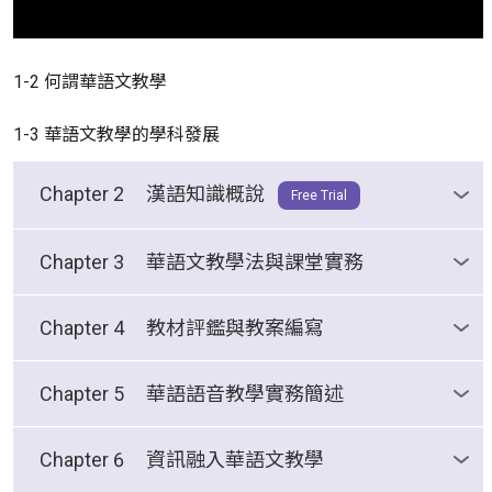
1-2 何謂華語文教學
1-3 華語文教學的學科發展
Chapter 2
漢語知識概說
Free Trial
2-1 語言與語言家族
Free Trial
Chapter 3
華語文教學法與課堂實務
3-1 教學法流派介紹
Chapter 4
教材評鑑與教案編寫
3-2 文法翻譯法與直接教學法
4-1 教材重要性與評鑑方向
Chapter 5
華語語音教學實務簡述
3-3 情境教學法與聽說教學法
4-2 教材評鑑標準
5-1 前言
Chapter 6
資訊融入華語文教學